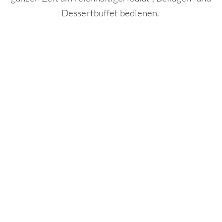
Dessertbuffet bedienen.
Erleben Sie unser Rodizio mit einem
atemberaubenden Blick über die Dächer von Fulda
zum Preis von
38,00 Euro pro Person
(29,50 Euro pro Person vegetarisch)
Tisch reservieren