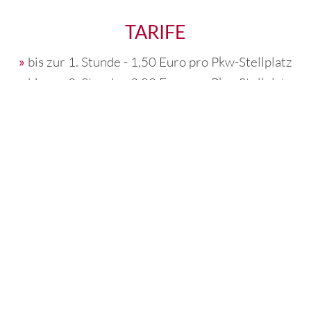
TARIFE
bis zur 1. Stunde - 1,50 Euro pro Pkw-Stellplatz
bis zur 2. Stunde - 3,00 Euro pro Pkw-Stellplatz
bis zur 3. Stunde - 4,50 Euro pro Pkw-Stellplatz
bis zur 4. Stunde - 6,00 Euro pro Pkw-Stellplatz
bis zur 5. Stunde - 7,50 Euro pro Pkw-Stellplatz
bis zur 6. Stunde - 9,00 Euro pro Pkw-Stellplatz
ab 6 Stunden und 40 Minuten - 10,00 Euro pro
Pkw-Stellplatz
(maximaler Tagessatz)