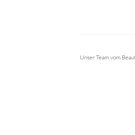
Unser Team vom Beauty
Rufnummer
+49 (661)