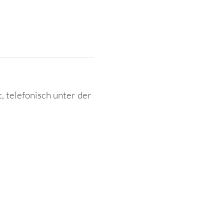
 telefonisch unter der
ranto.de
zur Verfügung.