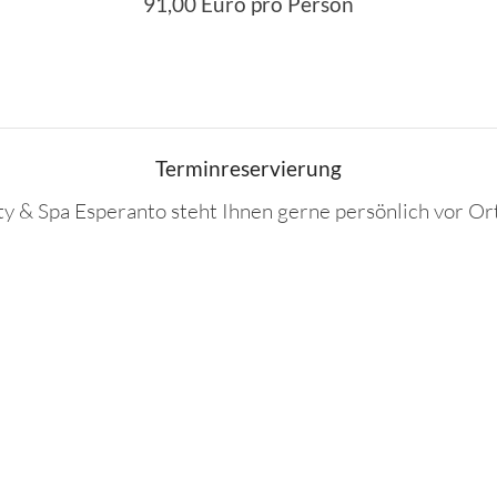
91,00 Euro pro Person
Terminreservierung
 & Spa Esperanto steht Ihnen gerne persönlich vor Ort,
 2 42 91-9201
oder per E-Mail an
wellness@hotel-espe
WERTGUTSCHEIN KAUFEN
POLYNESIA MASSAGE