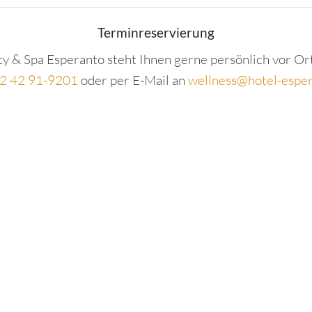
Terminreservierung
 & Spa Esperanto steht Ihnen gerne persönlich vor Ort,
 2 42 91-9201
oder per E-Mail an
wellness@hotel-espe
WERTGUTSCHEIN KAUFEN
PEDIKÜRE MIT FRENCHLACK
Wert:
-
+
In den Warenkorb