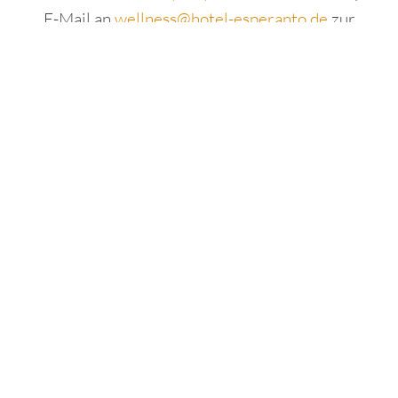
E-Mail an
wellness@hotel-esperanto.de
zur
Verfügung.
WERTGUTSCHEIN KAUFEN
ESPERANTO DE LUXE-MASSAGE
Wert:
-
+
In den Warenkorb