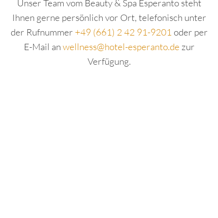
Unser Team vom Beauty & Spa Esperanto steht
Ihnen gerne persönlich vor Ort, telefonisch unter
der Rufnummer
+49 (661) 2 42 91-9201
oder per
E-Mail an
wellness@hotel-esperanto.de
zur
Verfügung.
WERTGUTSCHEIN KAUFEN
DEPILATION BEINE BIS KNIE
Wert:
-
+
In den Warenkorb