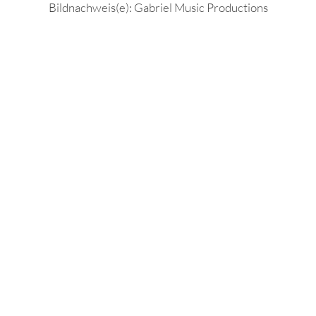
Bildnachweis(e): Gabriel Music Productions
CH IN DER ESPERANTOHA
inweise zu häufig gestellten Fragen im Zusammenhang 
Esperanto. Für weitere Informationen stehen wir Ihne
Kontaktformular zur Verfügung.
Zum Kontaktformular