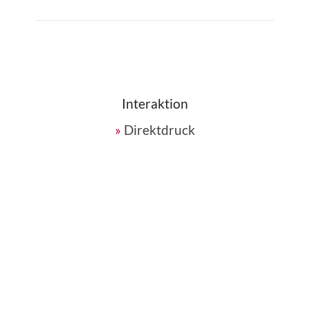
Interaktion
Direktdruck
Alle Bilder können direkt vor Ort innerhalb
weniger Sekunden ausgedruckt werden. 400
Ausdrucke. Druckflatrate mit Betreuung vor Ort.
Download
Ihre Gäste können direkt vor Ort ihre Bilder auf
dem Smartphone speichern. Völlig unkompliziert.
Gewinnspiele
Verbinden Sie Ihre Fotobox-Aktion mit einem