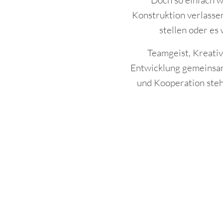
Doch so einfach wi
Konstruktion verlassen
stellen oder es
Teamgeist, Kreativ
Entwicklung gemeinsam
und Kooperation steh
Ort:
Fluss, See (nahe Umge