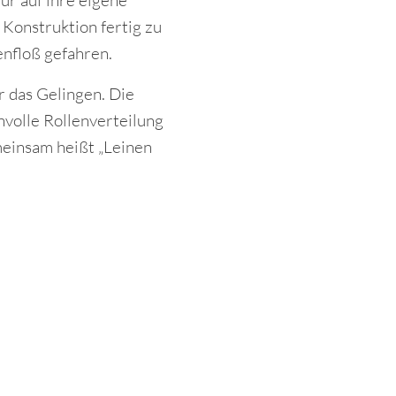
nur auf ihre eigene
 Konstruktion fertig zu
enfloß gefahren.
r das Gelingen. Die
volle Rollenverteilung
meinsam heißt „Leinen
Kurzbeschreibung