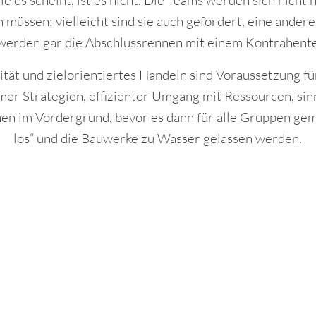
e es scheint, ist es nicht. Die Teams werden sich nicht 
 müssen; vielleicht sind sie auch gefordert, eine andere
 werden gar die Abschlussrennen mit einem Kontrahent
ität und zielorientiertes Handeln sind Voraussetzung fü
er Strategien, effizienter Umgang mit Ressourcen, sinn
en im Vordergrund, bevor es dann für alle Gruppen ge
los“ und die Bauwerke zu Wasser gelassen werden.
Rahmenprogramm anfragen
bung)