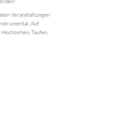
werden!
ivaten Veranstaltungen
Instrumental. Auf
 Hochzeiten, Taufen.
Kurzbeschreibung
tions, Festen oder auf privaten Veranstaltungen –
bei verschiedenen Livebands und tritt auch als
nstrumental-Musikerin auf.