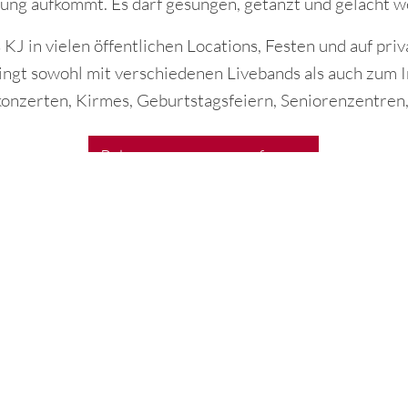
ng aufkommt. Es darf gesungen, getanzt und gelacht 
s KJ in vielen öffentlichen Locations, Festen und auf pr
ingt sowohl mit verschiedenen Livebands als auch zum 
onzerten, Kirmes, Geburtstagsfeiern, Seniorenzentren,
Rahmenprogramm anfragen
Ob auf öffentlichen Loca
Regina Schäfer singt 
anzjährig
I