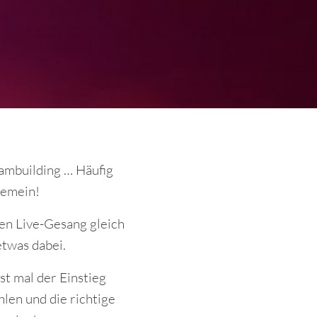
ambuilding … Häufig
gemein!
len Live-Gesang gleich
etwas dabei.
st mal der Einstieg
hlen und die richtige