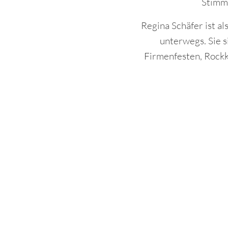
Stimmu
Regina Schäfer ist al
unterwegs. Sie s
Firmenfesten, Rockk
Ort:
Hotel Esperanto
Person(en):
10 bis 100
Dauer / Zeitraum:
3 Stunden / g