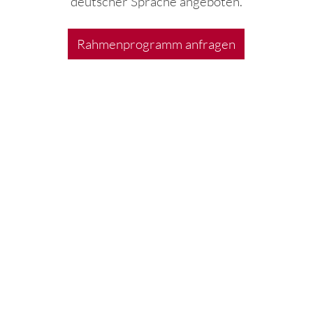
deutscher Sprache angeboten.
Rahmenprogramm anfragen
Mit Begeisterung, En
t
Marketing- und Veransta
ell
an das Publikum. „Ich m
gerne die Repr
ch Umfang