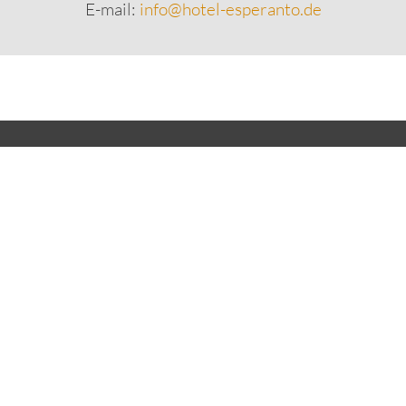
E-mail:
info@hotel-esperanto.de
Kongress- und Kulturzentrum Fulda GmbH & Co.
KG
Esperantoplatz 1, 36037 Fulda, Deutschland
Phone
+49 (661) 2 42 91-0
Fax: +49 (661) 2 42 91-151
E-mail:
info@hotel-esperanto.de